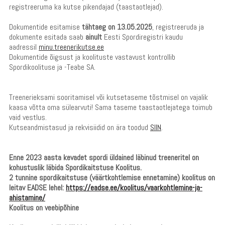
registreeruma ka kutse pikendajad (taastaotlejad).
Dokumentide esitamise
tähtaeg on 13.05.2025
, registreeruda ja
dokumente esitada saab
ainult
Eesti Spordiregistri kaudu
aadressil
minu.treenerikutse.ee
Dokumentide õigsust ja koolituste vastavust kontrollib
Spordikoolituse ja -Teabe SA.
Treenerieksami sooritamisel või kutsetaseme tõstmisel on vajalik
kaasa võtta oma sülearvuti! Sama taseme taastaotlejatega toimub
vaid vestlus.
Kutseandmistasud ja rekvisiidid on ära toodud
SIIN
.
Enne 2023 aasta kevadet spordi üldained läbinud treeneritel on
kohustuslik läbida Spordikaitstuse Koolitus.
2 tunnine spordikaitstuse (väärtkohtlemise ennetamine) koolitus on
leitav EADSE lehel:
https://eadse.ee/koolitus/vaarkohtlemine-ja-
ahistamine/
Koolitus on veebipõhine