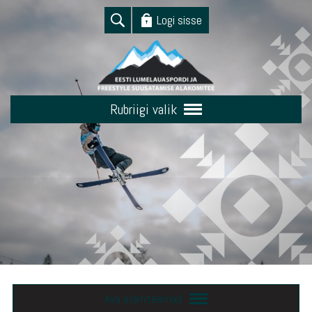
Logi sisse
Rubriigi valik
Ava alamteemad