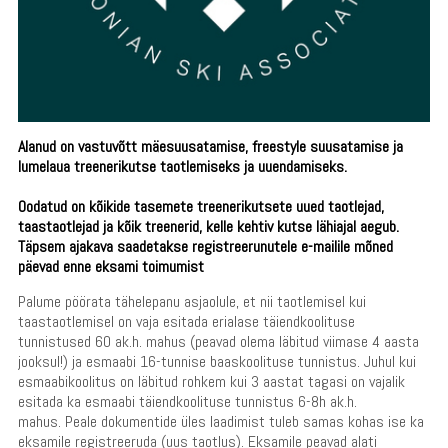
Alanud on vastuvõtt mäesuusatamise, freestyle suusatamise ja
lumelaua treenerikutse taotlemiseks ja uuendamiseks.
Oodatud on kõikide tasemete treenerikutsete uued taotlejad,
taastaotlejad ja kõik treenerid,
k
elle kehtiv kutse lähiajal aegub.
Täpsem ajakava saadetakse registreerunutele e-mailile mõned
päevad enne eksami toimumist
Palume pöörata tähelepanu asjaolule, et nii taotlemisel kui
taastaotlemisel on vaja esitada erialase täiendkoolituse
tunnistused 60 ak.h. mahus (peavad olema läbitud viimase 4 aasta
jooksul!) ja esmaabi 16-tunnise baaskoolituse tunnistus. Juhul kui
esmaabikoolitus on läbitud rohkem kui 3 aastat tagasi on vajalik
esitada ka esmaabi täiendkoolituse tunnistus 6-8h ak.h.
mahus. Peale dokumentide üles laadimist tuleb samas kohas ise ka
eksamile registreeruda (uus taotlus). Eksamile peavad alati