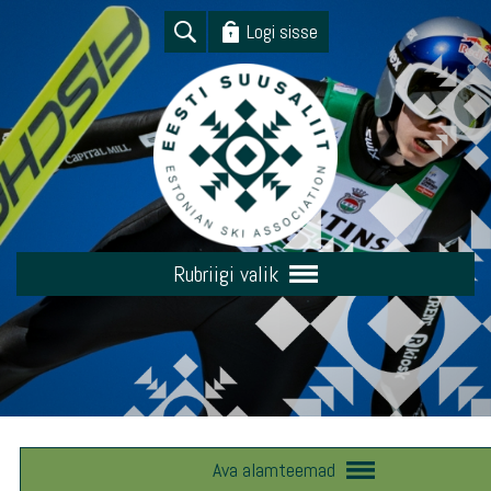
Logi sisse
Rubriigi valik
Ava alamteemad