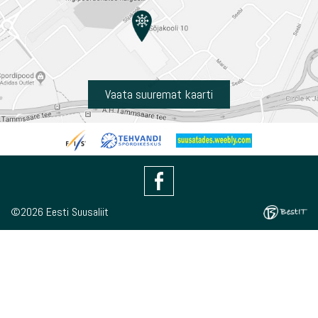
Vaata suuremat kaarti
©2026 Eesti Suusaliit