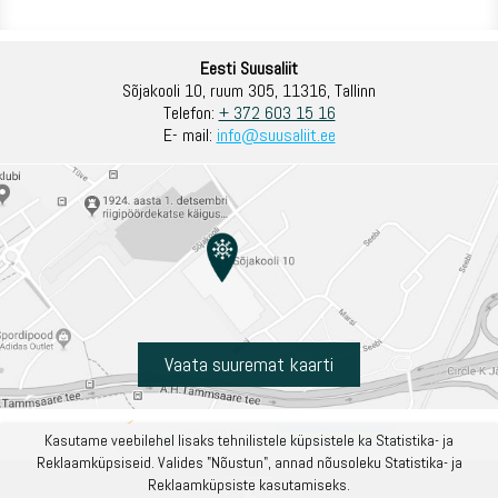
Eesti Suusaliit
Sõjakooli 10, ruum 305, 11316, Tallinn
Telefon:
+ 372 603 15 16
E- mail:
info@suusaliit.ee
Vaata suuremat kaarti
Kasutame veebilehel lisaks tehnilistele küpsistele ka Statistika- ja
Reklaamküpsiseid. Valides "Nõustun", annad nõusoleku Statistika- ja
Reklaamküpsiste kasutamiseks.