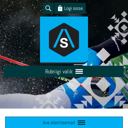
Logi sisse
Rubriigi valik
Ava alamteemad