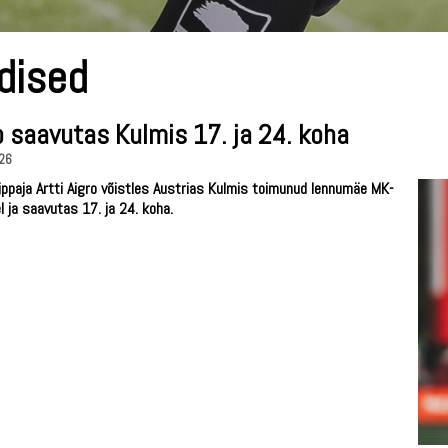
dised
o saavutas Kulmis 17. ja 24. koha
26
ppaja Artti Aigro võistles Austrias Kulmis toimunud lennumäe MK-
l ja saavutas 17. ja 24. koha.