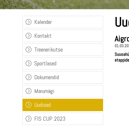
Uu
Kalender
Kontakt
Aigr
01.03.20
Treenerikutse
Suusahü
etappide
Sportlased
Dokumendid
Marumägi
Uudised
FIS CUP 2023