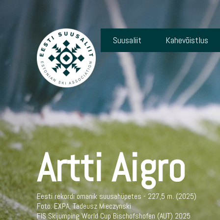
Suusaliit
Kahevõistlus
Artti Aigro
Eesti rekordi omanik suusahüpetes - 227,5 m. (2025)
Foto: EXPA, Tadeusz Mieczynski
FIS Skijumping World Cup Bischofshofen (AUT) 2025