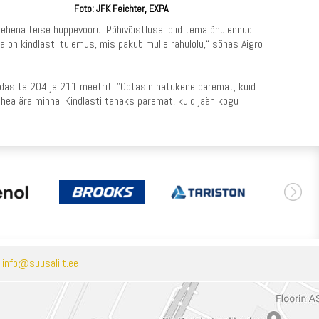
Foto: JFK Feichter, EXPA
hena teise hüppevooru. Põhivõistlusel olid tema õhulennud
 on kindlasti tulemus, mis pakub mulle rahulolu,“ sõnas Aigro
endas ta 204 ja 211 meetrit. "Ootasin natukene paremat, kuid
 hea ära minna. Kindlasti tahaks paremat, kuid jään kogu
:
info@suusaliit.ee