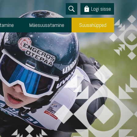
Logi sisse
tamine
Mäesuusatamine
Suusahüpped