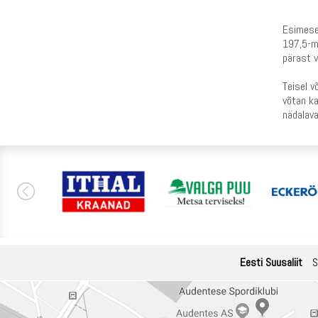
Esimesel
197,5-me
pärast v
Teisel v
võtan ka
nädalava
Eesti Suusaliit
S