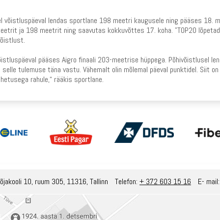
 võistluspäeval lendas sportlane 198 meetri kaugusele ning pääses 18. me
etrit ja 198 meetrit ning saavutas kokkuvõttes 17. koha. "TOP20 lõpetada
õistlust.
õistluspäeval pääses Aigro finaali 203-meetrise hüppega. Põhivõistlusel l
 selle tulemuse täna vastu. Vähemalt olin mõlemal päeval punktidel. Siit on
hetusega rahule,“ rääkis sportlane.
õjakooli 10, ruum 305, 11316, Tallinn
Telefon:
+ 372 603 15 16
E- mail