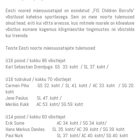
Eesti noored mäesuusatajad on esindatud „FIS Children Borrufa“
võistlusel kaheksa sportlasega. Seni on meie noorte tulemused
olnud head, eriti kui võtta arvesse, kus mitmele noorele on kõnealune
võistlus esmane kogemus kõrgmäestike tingimustes nii võistelda
kui treenida.
Teiste Eesti noorte mäesuusatajate tulemused:
U16 poisid / kokku 86 võistlejat
Karl Sebastian Dremljuga GS 33. koht / SL 37. koht /
U16 tüdrukud / kokku 70 võistlejat
Carmen Piho GS 32. koht / SL 41. koht / AC 33. koht / SG 20.
koht
Jane Paulus SL 47. koht /
Meriliis Kukk AC 53. koht/ SG 59. koht
U14 poisid / kokku 60 võistlejat
Erik Sume AC 34. koht / SG 34. koht/
Hans Markus Danilas SL 35. koht/ AC 39. koht / SG 39. koht
Paul Nurk SL 37. koht/ AC 40. koht/ SG 40. koht