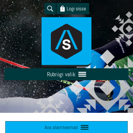
Logi sisse
Rubriigi valik
Ava alamteemad