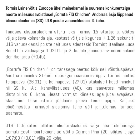
Tormis Laine võitis Euroopa ühel mainekamal ja suurema konkurentsiga
noorte mäesuusavõistlusel „Borrufa FIS Children“ Andorras äsja lõppenud
ülisuurslaalomis (SG) U16 poiste vanuseklassis 3. koha.
Tänases ülisuurslaalomi starti läks Tormis 15 startijana, sõites
välja päeva kolmanda aja, kaotust võitjale kogunes + 1,26 sekundit.
U16 vanuseklassi poiste heitluses edestasid Tormist itaallane Luca
Benetton võiduajaga 1:02:01 ja 2. kohale jäänud uus-meremaalane
Ben Richards (+0.45).
„Borrufa FIS Childrenil“ on tänasega peetud kõik neli võistluspäeva.
Austria maineks Stamsi suusagümnaasiumis õppiv Tormis näitas
teisipäeval (26.01) ja kolmapäeval (27.01) stabiilselt head minekut
nii GS kui Alpi kahevõistluses (AC), kus saavutas mõlemas
distsipliinis 6. koha. Heast vormist kõneles aga juba avapäeval
slaalomis teise starti jõudmine päeva teise ajaga. Kahjuks
ebaõnnestus Tormisel slaalomis teine sõit ja tulemus jäi seal
saamata.
U16 tüdrukutes üllatas ülisuurslaalomis väga hea tulemusega
samuti Eesti noortekoondise sõitja Carmen Piho (20, sõites ajaga
1:07:83 (+3.81) välja 20 koha.