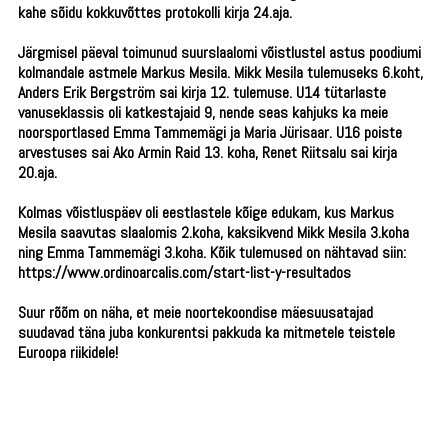
kahe sõidu kokkuvõttes protokolli kirja 24.aja.
Järgmisel päeval toimunud suurslaalomi võistlustel astus poodiumi
kolmandale astmele Markus Mesila. Mikk Mesila tulemuseks 6.koht,
Anders Erik Bergström sai kirja 12. tulemuse. U14 tütarlaste
vanuseklassis oli katkestajaid 9, nende seas kahjuks ka meie
noorsportlased Emma Tammemägi ja Maria Jürisaar. U16 poiste
arvestuses sai Ako Armin Raid 13. koha, Renet Riitsalu sai kirja
20.aja.
Kolmas võistluspäev oli eestlastele kõige edukam, kus Markus
Mesila saavutas slaalomis 2.koha, kaksikvend Mikk Mesila 3.koha
ning Emma Tammemägi 3.koha. Kõik tulemused on nähtavad siin:
https://www.ordinoarcalis.com/start-list-y-resultados
Suur rõõm on näha, et meie noortekoondise mäesuusatajad
suudavad täna juba konkurentsi pakkuda ka mitmetele teistele
Euroopa riikidele!