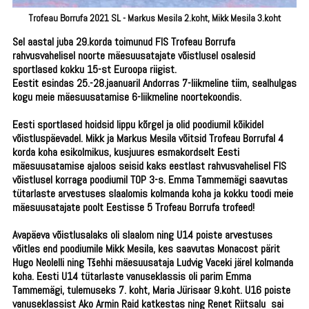
Trofeau Borrufa 2021 SL - Markus Mesila 2.koht, Mikk Mesila 3.koht
Sel aastal juba 29.korda toimunud FIS Trofeau Borrufa
rahvusvahelisel noorte mäesuusatajate võistlusel osalesid
sportlased kokku 15-st Euroopa riigist.
Eestit esindas 25.-28.jaanuaril Andorras 7-liikmeline tiim, sealhulgas
kogu meie mäesuusatamise 6-liikmeline noortekoondis.
Eesti sportlased hoidsid lippu kõrgel ja olid poodiumil kõikidel
võistluspäevadel. Mikk ja Markus Mesila võitsid Trofeau Borrufal 4
korda koha esikolmikus, kusjuures esmakordselt Eesti
mäesuusatamise ajaloos seisid kaks eestlast rahvusvahelisel FIS
võistlusel korraga poodiumil TOP 3-s. Emma Tammemägi saavutas
tütarlaste arvestuses slaalomis kolmanda koha ja kokku toodi meie
mäesuusatajate poolt Eestisse 5 Trofeau Borrufa trofeed!
Avapäeva võistlusalaks oli slaalom ning U14 poiste arvestuses
võitles end poodiumile Mikk Mesila, kes saavutas Monacost pärit
Hugo Neolelli ning Tšehhi mäesuusataja Ludvig Vaceki järel kolmanda
koha. Eesti U14 tütarlaste vanuseklassis oli parim Emma
Tammemägi, tulemuseks 7. koht, Maria Jürisaar 9.koht. U16 poiste
vanuseklassist Ako Armin Raid katkestas ning Renet Riitsalu sai