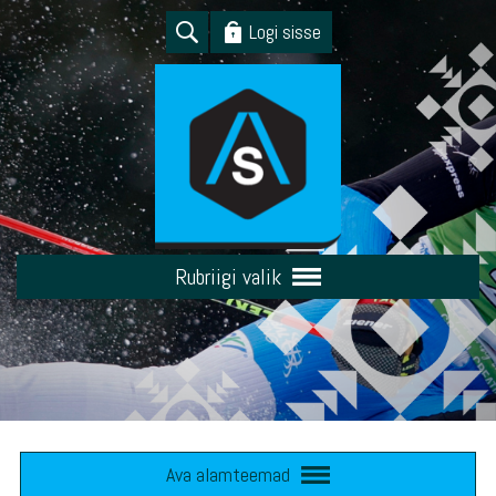
Logi sisse
Rubriigi valik
Ava alamteemad