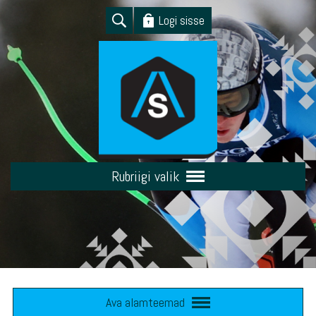
Logi sisse
Rubriigi valik
Ava alamteemad