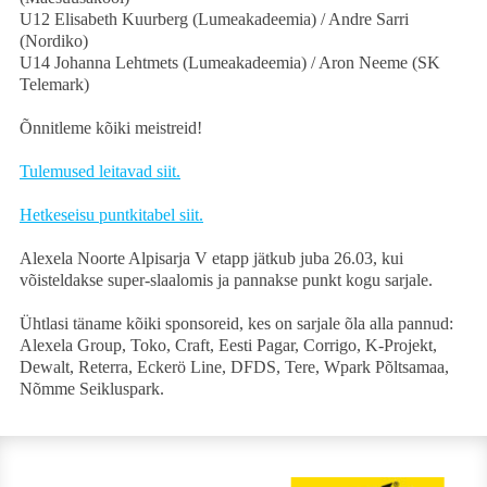
U12 Elisabeth Kuurberg (Lumeakadeemia) / Andre Sarri
(Nordiko)
U14 Johanna Lehtmets (Lumeakadeemia) / Aron Neeme (SK
Telemark)
Õnnitleme kõiki meistreid!
Tulemused leitavad siit.
Hetkeseisu puntkitabel siit.
Alexela Noorte Alpisarja V etapp jätkub juba 26.03, kui
võisteldakse super-slaalomis ja pannakse punkt kogu sarjale.
Ühtlasi täname kõiki sponsoreid, kes on sarjale õla alla pannud:
Alexela Group, Toko, Craft, Eesti Pagar, Corrigo, K-Projekt,
Dewalt, Reterra, Eckerö Line, DFDS, Tere, Wpark Põltsamaa,
Nõmme Seikluspark.