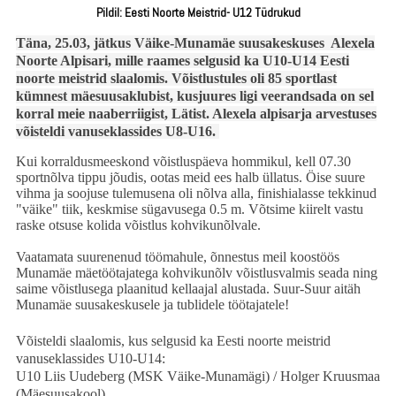
Pildil: Eesti Noorte Meistrid- U12 Tüdrukud
Täna, 25.03, jätkus Väike-Munamäe suusakeskuses Alexela
Noorte Alpisari, mille raames selgusid ka U10-U14 Eesti
noorte meistrid slaalomis. Võistlustules oli 85 sportlast
kümnest mäesuusaklubist, kusjuures ligi veerandsada on sel
korral meie naaberriigist, Lätist. Alexela alpisarja arvestuses
võisteldi vanuseklassides U8-U16.
Kui korraldusmeeskond võistluspäeva hommikul, kell 07.30
sportnõlva tippu jõudis, ootas meid ees halb üllatus. Öise suure
vihma ja soojuse tulemusena oli nõlva alla, finishialasse tekkinud
"väike" tiik, keskmise sügavusega 0.5 m. Võtsime kiirelt vastu
raske otsuse kolida võistlus kohvikunõlvale.
Vaatamata suurenenud töömahule, õnnestus meil koostöös
Munamäe
mäetöötajatega
kohvikunõlv võistlusvalmis seada ning
saime võistlusega plaanitud kellaajal alustada. Suur-Suur aitäh
Munamäe suusakeskusele ja tublidele töötajatele!
Võisteldi slaalomis, kus selgusid ka Eesti noorte meistrid
vanuseklassides U10-U14:
U10 Liis Uudeberg (MSK Väike-Munamägi) / Holger Kruusmaa
(Mäesuusakool)