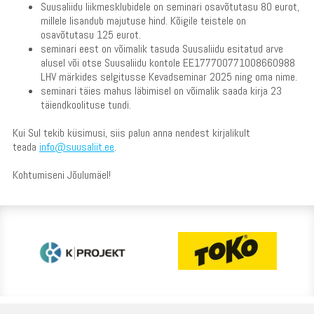
Suusaliidu liikmesklubidele on seminari osavõtutasu 80 eurot,
millele lisandub majutuse hind. Kõigile teistele on
osavõtutasu 125 eurot.
seminari eest on võimalik tasuda Suusaliidu esitatud arve
alusel või otse Suusaliidu kontole EE177700771008660988
LHV märkides selgitusse Kevadseminar 2025 ning oma nime.
seminari täies mahus läbimisel on võimalik saada kirja 23
täiendkoolituse tundi.
Kui Sul tekib küsimusi, siis palun anna nendest kirjalikult
teada
info@suusaliit.ee
.
Kohtumiseni Jõulumäel!