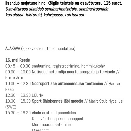
lisandub majutuse hind. Kõigile teistele on osavõtutasu 125 eurot.
Osavõtutasu sisaldab
seminarimaterjale, seminariruumide
korraldust, lektoreid, kohvipause, toitlustust.
AJAKAVA
(ajakavas võib tulla muudatusi)
16. mai Reede
08.45 – 09.00 saabumine, registreerimine, hommikukohv
09.00 – 10.00
Nutiseadmete mõju noorte arengule ja tervisele
//
Grete Arro
10.00 – 12.30
Noorsportlase autonoomsuse toetamine
// Hasso
Paap
12.30 – 13.30 LÕUNA
13.30 – 15.30
Sport ühiskonnas läbi meedia
// Marit Stub Nybelius
(SWE)
15.30 – 18.30
Alade arutelud paneelides
Kahevõistlus ja suusahüpped
Murdmaasuusatamine
Mäesport