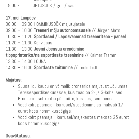
19.00 - … ÕHTUSÖÖK / grill / saun
17. mai Laupäev
08.00 – 09.00 HOMMIKUSÖÖK majutujatele
09.00 – 10.30
Treeneri mõju autonoomsusele
// Jörgen Matsi
10.30 – 11.20
Sportlased / Lapsevanemad treeneritena - paneel
11.20 – 11.30 Kohvipaus
11.30 – 13.30
Jasmi Joensuu arendamine
tippsprinteriks/naissportlaste treenimine
// Kalmer Tramm
13.30 – 14.30 LÕUNA
14.30 – 16.00
Sportlaste toitumine
// Teele Tiidt
Majutus:
Suusaliidu kaudu on võimalik broneerida majutust Jõulumäe
Tervisespordikeskusesse, kus toad on 2- ja 3-kohalised.
Broneerimisel kehtib põhimõte, kes ees, see mees:
Voodikoht peamaja I korrusel/staadionimajas maksab 17
eurot koos hommikusöögiga;
Voodikoht peamaja II korrusel/majakestes maksab 25 eurot
koos hommikusöögiga.
Osavõtutasu: