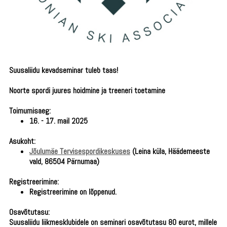
Suusaliidu kevadseminar tuleb taas!
Noorte spordi juures hoidmine ja treeneri toetamine
Toimumisaeg:
16. - 17. mail 2025
Asukoht:
Jõulumäe Tervisespordikeskuses
(Leina küla, Häädemeeste
vald, 86504 Pärnumaa)
Registreerimine
:
Registreerimine on lõppenud.
Osavõtutasu
:
Suusaliidu liikmesklubidele on seminari osavõtutasu 80 eurot, millele