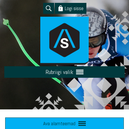
Logi sisse
Rubriigi valik
Ava alamteemad