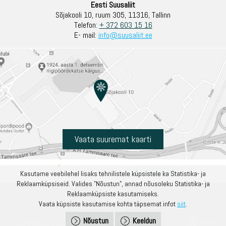
Eesti Suusaliit
Sõjakooli 10, ruum 305, 11316, Tallinn
Telefon:
+ 372 603 15 16
E- mail:
info@suusaliit.ee
Vaata suuremat kaarti
Kasutame veebilehel lisaks tehnilistele küpsistele ka Statistika- ja
Reklaamküpsiseid. Valides "Nõustun", annad nõusoleku Statistika- ja
Reklaamküpsiste kasutamiseks.
Vaata küpsiste kasutamise kohta täpsemat infot
siit
.
Nõustun
Keeldun
©2026 Eesti Suusaliit