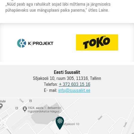
„Nüüd peab aga rahulikult asjad läbi mõtlema ja järgmiseks
pühapäevaks uue mänguplaani paika panema,“ ütles Laine.
Eesti Suusaliit
Sõjakooli 10, ruum 305, 11316, Tallinn
Telefon:
+ 372 603 15 16
E- mail:
info@suusaliit.ee