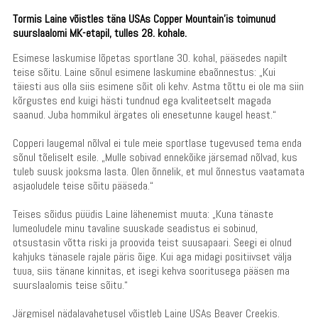
Tormis Laine võistles täna USAs Copper Mountain’is toimunud
suurslaalomi MK-etapil, tulles 28. kohale.
Esimese laskumise lõpetas sportlane 30. kohal, pääsedes napilt
teise sõitu. Laine sõnul esimene laskumine ebaõnnestus: „Kui
täiesti aus olla siis esimene sõit oli kehv. Astma tõttu ei ole ma siin
kõrgustes end kuigi hästi tundnud ega kvaliteetselt magada
saanud. Juba hommikul ärgates oli enesetunne kaugel heast.“
Copperi laugemal nõlval ei tule meie sportlase tugevused tema enda
sõnul tõeliselt esile. „Mulle sobivad ennekõike järsemad nõlvad, kus
tuleb suusk jooksma lasta. Olen õnnelik, et mul õnnestus vaatamata
asjaoludele teise sõitu pääseda.“
Teises sõidus püüdis Laine lähenemist muuta: „Kuna tänaste
lumeoludele minu tavaline suuskade seadistus ei sobinud,
otsustasin võtta riski ja proovida teist suusapaari. Seegi ei olnud
kahjuks tänasele rajale päris õige. Kui aga midagi positiivset välja
tuua, siis tänane kinnitas, et isegi kehva sooritusega pääsen ma
suurslaalomis teise sõitu.“
Järgmisel nädalavahetusel võistleb Laine USAs Beaver Creekis.