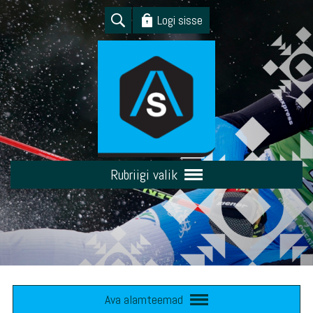
Logi sisse
Rubriigi valik
Ava alamteemad