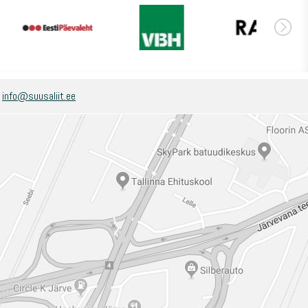
:
info@suusaliit.ee