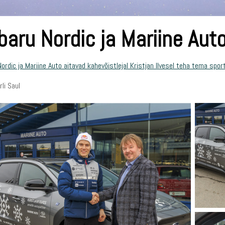
aru Nordic ja Mariine Auto
ordic ja Mariine Auto aitavad kahevõistlejal Kristjan Ilvesel teha tema sport
rli Saul