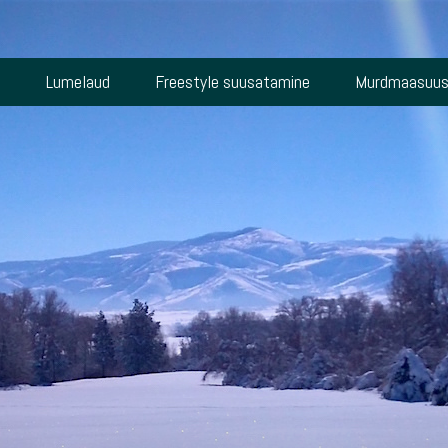
s
Lumelaud
Freestyle suusatamine
Murdmaasuus