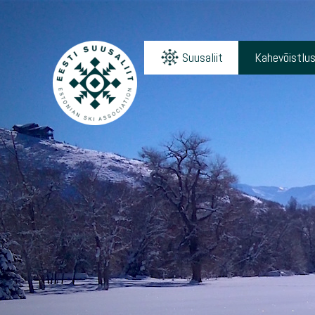
Suusaliit
Kahevõistlu