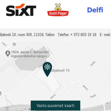
õjakooli 10, ruum 305, 11316, Tallinn
Telefon:
+ 372 603 15 16
E- mail
Vaata suuremat kaarti