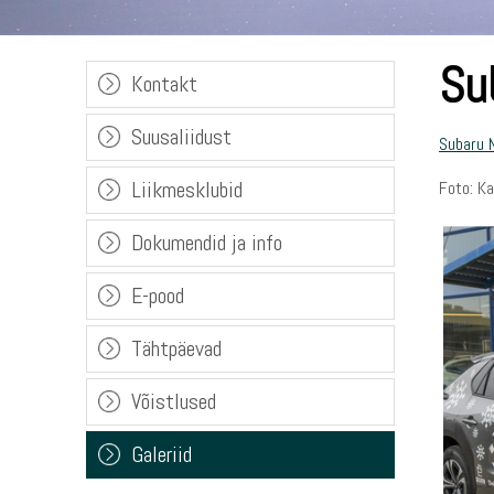
Sub
Kontakt
Suusaliidust
Subaru N
Liikmesklubid
Foto: Ka
Dokumendid ja info
E-pood
Tähtpäevad
Võistlused
Galeriid