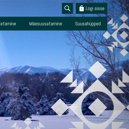
Logi sisse
atamine
Mäesuusatamine
Suusahüpped