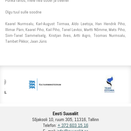
Puhka rahus, meie hea sõber ja treener
Olgu tuul sulle soodne
Kaarel Nurmsalu, Karl-August Tiirmaa, Aldo Leetoja, Han Hendrik Piho,
Illimar Pärn, Kaarel Piho, Kail Piho, Tanel Levkoi, Martti Nõmme, Mats Piho,
Siim-Tanel Sammelselg, Kristjan Ilves, Artti Aigro, Toomas Nurmsalu,
Tambet Pikkor, Jaan Jüris
Eesti Suusaliit
Sõjakooli 10, ruum 305, 11316, Tallinn
Telefon:
+ 372 603 15 16