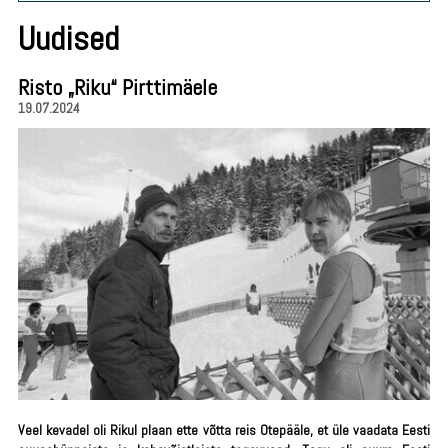
Uudised
Risto „Riku“ Pirttimäele
19.07.2024
Veel kevadel oli Rikul plaan ette võtta reis Otepääle, et üle vaadata Eesti