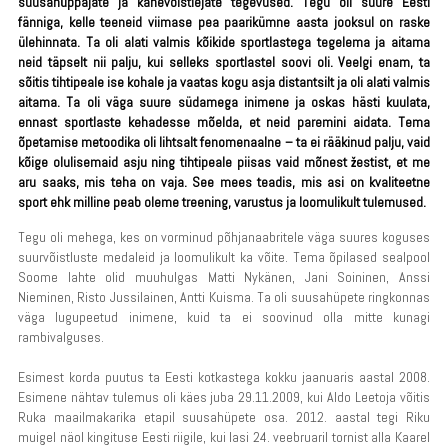
suusahüppajate ja kahevõistlejate tegevused. Tegu oli suure Eesti
fänniga, kelle teeneid viimase pea paarikümne aasta jooksul on raske
ülehinnata. Ta oli alati valmis kõikide sportlastega tegelema ja aitama
neid täpselt nii palju, kui selleks sportlastel soovi oli. Veelgi enam, ta
sõitis tihtipeale ise kohale ja vaatas kogu asja distantsilt ja oli alati valmis
aitama. Ta oli väga suure südamega inimene ja oskas hästi kuulata,
ennast sportlaste kehadesse mõelda, et neid paremini aidata. Tema
õpetamise metoodika oli lihtsalt fenomenaalne – ta ei rääkinud palju, vaid
kõige olulisemaid asju ning tihtipeale piisas vaid mõnest žestist, et me
aru saaks, mis teha on vaja. See mees teadis, mis asi on kvaliteetne
sport ehk milline peab oleme treening, varustus ja loomulikult tulemused.
Tegu oli mehega, kes on vorminud põhjanaabritele väga suures koguses
suurvõistluste medaleid ja loomulikult ka võite. Tema õpilased sealpool
Soome lahte olid muuhulgas Matti Nykänen, Jani Soininen, Anssi
Nieminen, Risto Jussilainen, Antti Kuisma. Ta oli suusahüpete ringkonnas
väga lugupeetud inimene, kuid ta ei soovinud olla mitte kunagi
rambivalguses.
Esimest korda puutus ta Eesti kotkastega kokku jaanuaris aastal 2008.
Esimene nähtav tulemus oli käes juba 29.11.2009, kui Aldo Leetoja võitis
Ruka maailmakarika etapil suusahüpete osa. 2012. aastal tegi Riku
muigel näol kingituse Eesti riigile, kui lasi 24. veebruaril tornist alla Kaarel