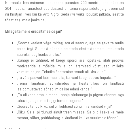
Nurmsalu, kes esimese eestlasena purustas 200 meetri joone, hüpates
204 meetrit. Tänastest sportlastest on tema näpunäidete järgi treeninud
nii Kristjan Ilves kui ka Artti Aigro. Seda rivi võiks lõputult jätkata, sest ta
tõesti tegi meie jaoks palju.
Millega ta meile eredalt meelde jäi?
„Soome keelest väga midagi aru ei saanud, aga selgeks ta mulle
asjad tegi. Suutiski hüppeid seletada abstraktsemalt, lihtsustada
suureks loogiliseks pildiks.“
„Kunagi ei tahtnud, et keegi spordi ära lõpetaks, alati proovis
motiveerida ja mõelda, millal on järgmised võistlused, milleks
valmistuda jne. Tehnika õpetamine temalt oli ikka kuld.“
„Ta võis päevad läbi mäel olla, kui vaid keegi soovis hüpata…“
„Tema fanatism, abivalmidus ja heatahtlikus on kindlasti
iseloomustavad sõnad, mida ise edasi kanda.“
„Ta oli kohe oma inimene - sooja südamega ja pigem vähese, aga
tabava jutuga, mis tegigi temast legendi.“
„Suured tänud Riku, sul oli kuldseid sõnu, mis kandsid vilja!“
„Riku, Sa ei piirdunud ainult treenimisega, Sa olid lisaks ka meie
mentor, sõber, psühholoog ja kindlasti ka üks suurimaid fänne.“