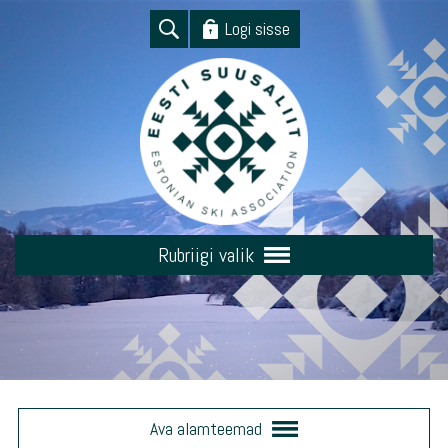
Logi sisse
Rubriigi valik
Ava alamteemad