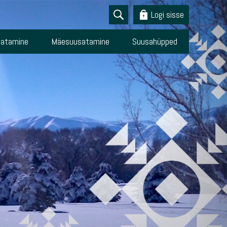
Logi sisse
atamine
Mäesuusatamine
Suusahüpped