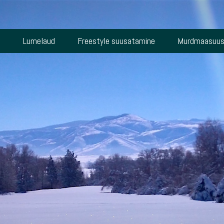
s
Lumelaud
Freestyle suusatamine
Murdmaasuus