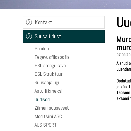
Uu
Kontakt
Suusaliidust
Murd
murd
Põhikiri
07.05.20
Tegevusfilosoofia
Alanud 
ESL arengukava
uuenda
ESL Struktuur
Oodatud 
Suusaajalugu
ja kõik 
Astu liikmeks!
Täpsem 
eksami 
Uudised
Zilmeri suusaveeb
Meditsiini ABC
AUS SPORT