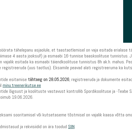
öörata tähelepanu asjaolule, et taastaotlemisel on vaja esitada erialase 
viimase 4 aasta jooksul!) ja esmaabi 16-tunnise baaskoolituse tunnistus. J
n vajalik esitada ka esmaabi täiendkoolituse tunnistus 8h ak.h. mahus. P
 registreeruda (uus taotlus). Eksamile peavad alati registreeruma ka kuts
tide esitamise
tähtaeg on 28.05.2026
, registreeruda ja dokumente esit
il
minu.treenerikutse.ee
ide õigsust ja koolituste vastavust kontrollib Spordikoolituse ja -Teabe 
oimub 19.06.2026.
ieksami sooritamisel või kutsetaseme tõstmisel on vajalik kaasa võtta om
mistasud ja rekvisiidid on ära toodud
SIIN
.