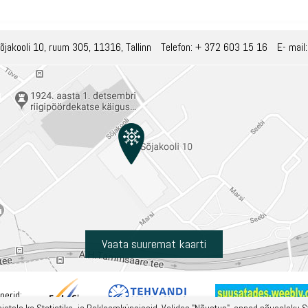
õjakooli 10, ruum 305, 11316, Tallinn
Telefon:
+ 372 603 15 16
E- mail
Vaata suuremat kaarti
nerid: