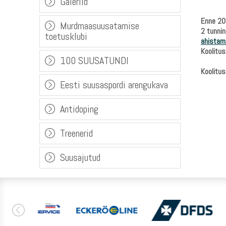
Galeriid
Enne 202
Murdmaasuusatamise
2 tunnin
toetusklubi
ahistam
Koolitus
100 SUUSATUNDI
Koolitus
Eesti suusaspordi arengukava
Antidoping
Treenerid
Suusajutud