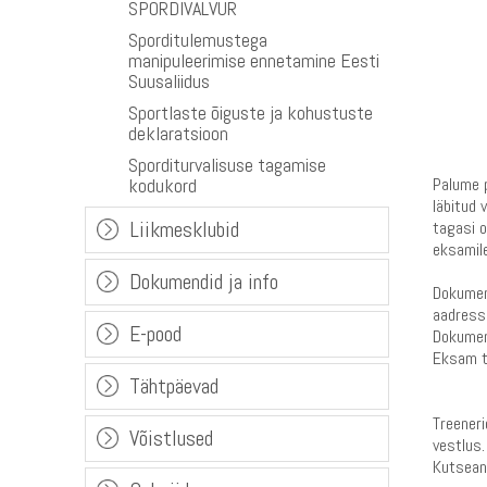
SPORDIVALVUR
Sporditulemustega
manipuleerimise ennetamine Eesti
Suusaliidus
Sportlaste õiguste ja kohustuste
deklaratsioon
Sporditurvalisuse tagamise
kodukord
Palume p
läbitud 
Liikmesklubid
tagasi o
eksamile
Dokumendid ja info
Dokumen
aadress
E-pood
Dokument
Eksam t
Tähtpäevad
Treener
Võistlused
vestlus.
Kutseand