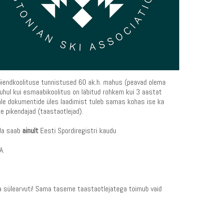
täiendkoolituse tunnistused 60 ak.h. mahus (peavad olema
uhul kui esmaabikoolitus on läbitud rohkem kui 3 aastat
eale dokumentide üles laadimist tuleb samas kohas ise ka
e pikendajad (taastaotlejad).
ada saab
ainult
Eesti Spordiregistri kaudu
SA.
a sülearvuti! Sama taseme taastaotlejatega toimub vaid