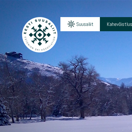
Suusaliit
Kahevõistlu