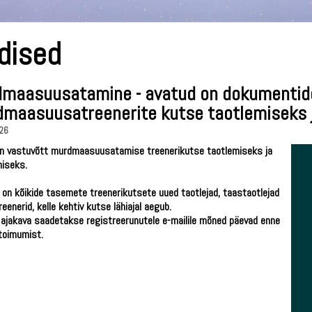
dised
maasuusatamine - avatud on dokumentid
maasuusatreenerite kutse taotlemiseks j
26
on vastuvõtt murdmaasuusatamise treenerikutse taotlemiseks ja
miseks.
on kõikide tasemete treenerikutsete uued taotlejad, taastaotlejad
treenerid,
k
elle kehtiv kutse lähiajal aegub.
ajakava saadetakse registreerunutele e-mailile mõned päevad enne
toimumist.