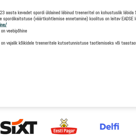
3 aasta kevadet spordi üldained läbinud treeneritel on kohustuslik läbida
e spordikaitstuse (väärtkohtlemise ennetamine) koolitus on leitav EADSE l
ine/
 on veebipõhine
 on vajalik kõikidele treeneritele kutsetunnistuse taotlemiseks või taastaot