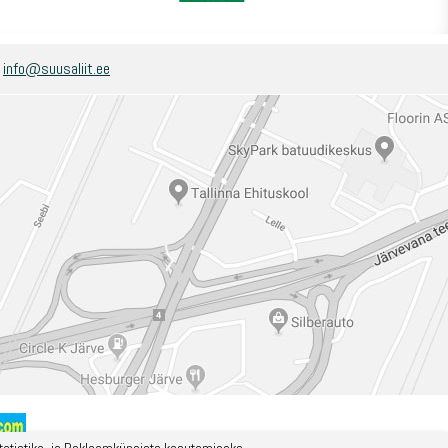
:
info@suusaliit.ee